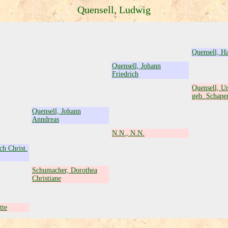
Quensell, Ludwig
Quensell, H
Quensell, Johann
Friedrich
Quensell, Ur
geb. Schape
Quensell, Johann
Anndreas
N.N., N.N.
ch Christ.
Schumacher, Dorothea
Christiane
tte