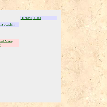
Quensell, Hans
ans Joachim
sel Maria,
r