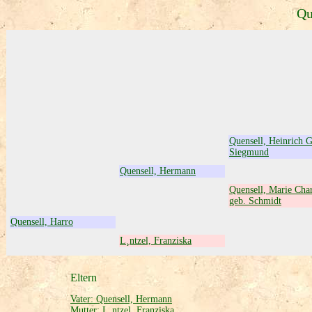
Qu
Quensell, Heinrich 
Siegmund
Quensell, Hermann
Quensell, Marie Char
geb. Schmidt
Quensell, Harro
L¸ntzel, Franziska
Eltern
Vater: Quensell, Hermann
Mutter: L¸ntzel, Franziska