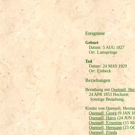
Ereignisse
Geburt
Datum: 5 AUG 1827
Ort: Lamspringe
Tod
Datum: 24 MAY 1929
Ort: Einbeck
Beziehungen
Beziehung mit
Quensell, He
24 APR 1853 Hochzeit;
Sonstige Beziehung;
Kinder von Quensell, Herman
Quensell, Georg
(9 JAN 1
Quensell, Harro
(24 JUN 1
Quensell, Ernestine
(15 M
Quensell, Hermann
(23 OC
Quensell, Frieda