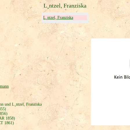
L¸ntzel, Franziska
L¸ntzel, Franziska
rmann
n und L¸ntzel, Franziska
855)
856)
AR 1858)
T 1861)